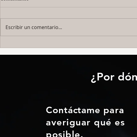
Escribir un comentario...
IFM-25. De
IFM-30 DIOS, el Gato y la
Tostada...
¿Por dón
Contáctame
para
averiguar qué es
posible.