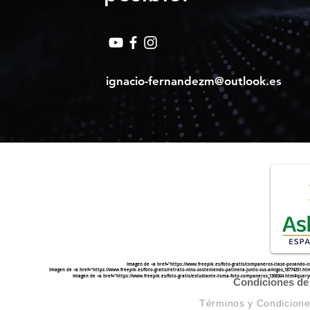
ignacio-fernandezm@outlook.es
Imagen de <a href="
https://www.freepik.es/foto-gratis/companeros-clase-posando-
Imagen de <a href="
https://www.freepik.es/foto-gratis/retrato-nino-sosteniendo-patineta-junto-sus-amigos_1877425
Imagen de <a href="
https://www.freepik.es/foto-gratis/estudiante-toma-foto-companeros_1308364.htm#quer
Condiciones de 
Términos y Condicion