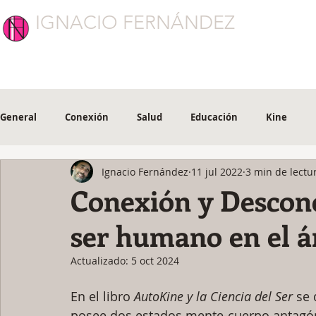
IGNACIO FERNÁNDEZ
CONEXIÓN
General
Conexión
Salud
Educación
Kine
Ignacio Fernández
11 jul 2022
3 min de lectu
Conexión y Descone
ser humano en el á
Actualizado:
5 oct 2024
En el libro 
AutoKine y la Ciencia del Ser
 se
posee dos estados mente-cuerpo antagón