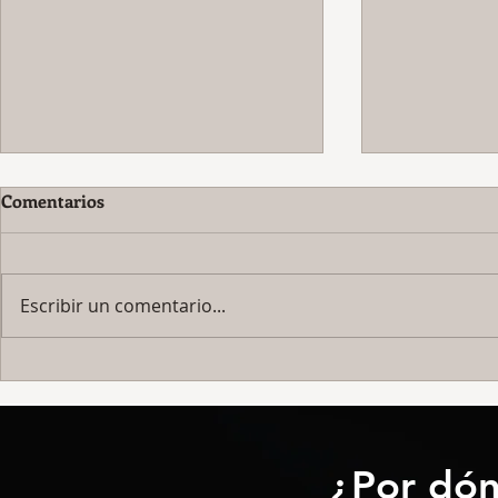
Comentarios
Escribir un comentario...
Kinesiología
Autopercepción nerviosa.
Una forma de percepción
olvidada y que nos introduce
a la percepción energética.
¿Por dón