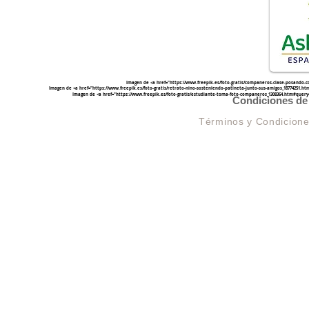
Imagen de <a href="
https://www.freepik.es/foto-gratis/companeros-clase-posando-
Imagen de <a href="
https://www.freepik.es/foto-gratis/retrato-nino-sosteniendo-patineta-junto-sus-amigos_1877425
Imagen de <a href="
https://www.freepik.es/foto-gratis/estudiante-toma-foto-companeros_1308364.htm#quer
Condiciones de 
Términos y Condicion