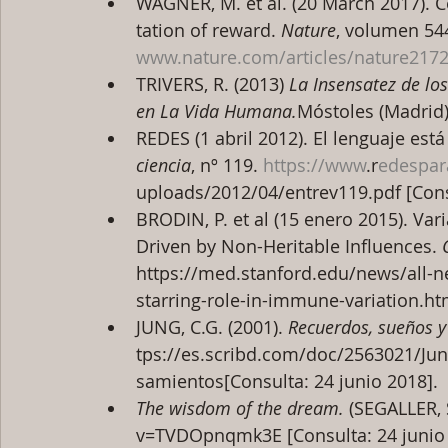
WAGNER, M. et al. (20 March 2017). C
tation of reward. 
Nature
, volumen 544
www.nature.com/articles/nature2172
TRIVERS, R. (2013) 
La Insensatez de lo
en La Vida Humana.
Móstoles (Madrid)
REDES (1 abril 2012). El lenguaje es
ciencia
, nº 119. 
https://www
.r
edespar
uploads/2012/04/entrev119.pdf [Consu
BRODIN, P. et al (15 enero 2015). Va
Driven by Non-Heritable Influences. 
https://med.stanford.edu/news/all-
starring-role-in-immune-variation.htm
JUNG, C.G. (2001). 
Recuerdos, sueños y
tps://es.scribd.com/doc/2563021/Ju
samientos[Consulta: 24 junio 2018].
The wisdom of the dream. 
(SEGALLER, S
v=TVDOpnqmk3E [Consulta: 24 junio 