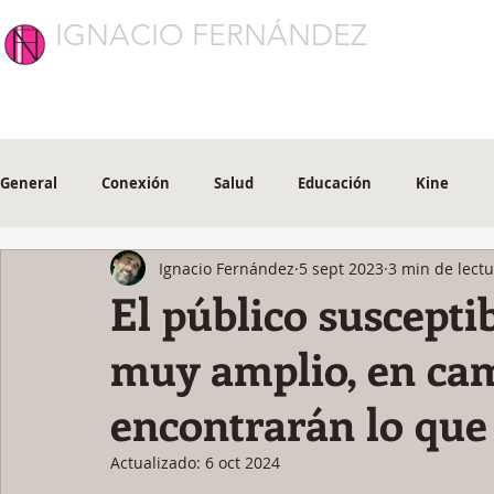
IGNACIO FERNÁNDEZ
CONEXIÓN
General
Conexión
Salud
Educación
Kine
Ignacio Fernández
5 sept 2023
3 min de lect
El público susceptib
muy amplio, en cam
encontrarán lo que
Actualizado:
6 oct 2024