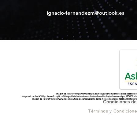
ignacio-fernandezm@outlook.es
Imagen de <a href="
https://www.freepik.es/foto-gratis/companeros-clase-posando-
Imagen de <a href="
https://www.freepik.es/foto-gratis/retrato-nino-sosteniendo-patineta-junto-sus-amigos_1877425
Imagen de <a href="
https://www.freepik.es/foto-gratis/estudiante-toma-foto-companeros_1308364.htm#quer
Condiciones de 
Términos y Condicion