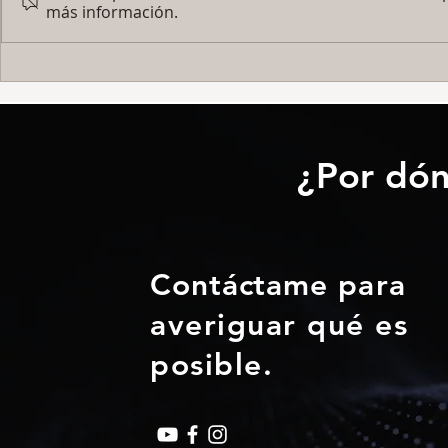
más información.
Kinesiología
Autopercepción nerviosa.
Una forma de percepción
olvidada y que nos introduce
a la percepción energética.
¿Por dón
Contáctame
para
averiguar qué es
posible.