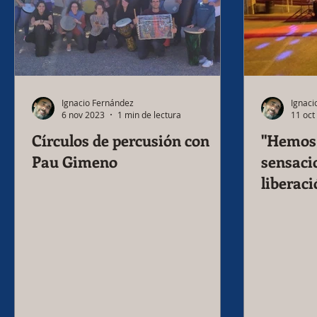
Ignacio Fernández
Ignaci
6 nov 2023
1 min de lectura
11 oct
Círculos de percusión con
"Hemos
Pau Gimeno
sensaci
liberaci
música 