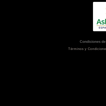
Imagen de <a href="
https://www.freepik.es/foto-gratis/companeros-clase-posando-
Imagen de <a href="
https://www.freepik.es/foto-gratis/retrato-nino-sosteniendo-patineta-junto-sus-amigos_1877425
Imagen de <a href="
https://www.freepik.es/foto-gratis/estudiante-toma-foto-companeros_1308364.htm#quer
Condiciones de 
Términos y Condicion