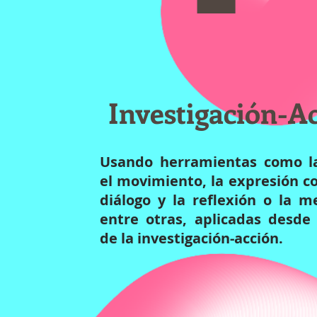
Investigación-A
Usando herramientas como l
el movimiento, la expresión co
diálogo y la reflexión o la m
entre otras, aplicadas desde
de la investigación-acción.