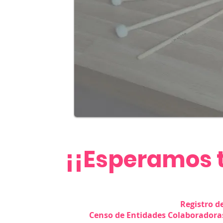
¡¡Esperamos t
Registro de 
Censo de Entidades Colaboradoras