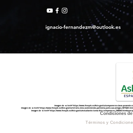
ignacio-fernandezm@outlook.es
Imagen de <a href="
https://www.freepik.es/foto-gratis/companeros-clase-posando-
Imagen de <a href="
https://www.freepik.es/foto-gratis/retrato-nino-sosteniendo-patineta-junto-sus-amigos_1877425
Imagen de <a href="
https://www.freepik.es/foto-gratis/estudiante-toma-foto-companeros_1308364.htm#quer
Condiciones de 
Términos y Condicion