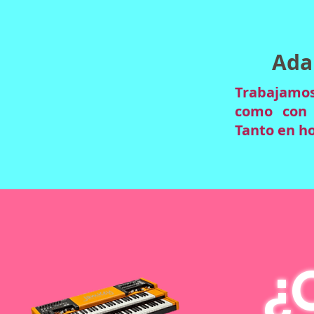
Ada
Trabajamo
como con n
Tanto en ho
¿