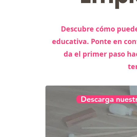
Descubre cómo puedes
educativa. Ponte en con
da el primer paso ha
te
Descarga nuestr