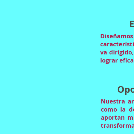
E
Diseñamos
característ
va dirigido
lograr efic
Opo
Nuestra am
como la do
aportan mu
transforma