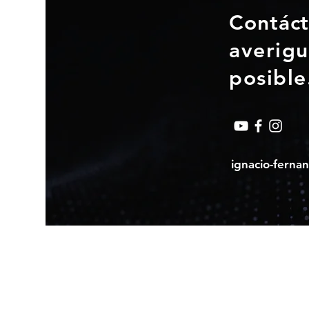
Contác
averigu
posible
ignacio-fern