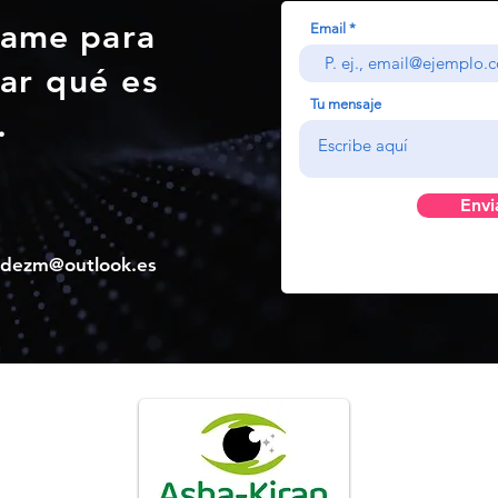
tame
para
Email
ar qué es
Tu mensaje
.
Envi
andezm@outlook.es