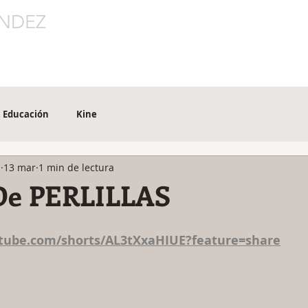
NDEZ
CONEXIÓN
SALUD
KINE
EDUCACIÓN
Educación
Kine
z
13 mar
1 min de lectura
De PERLILLAS
utube.com/shorts/AL3tXxaHIUE?feature=share