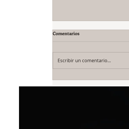
Comentarios
Escribir un comentario...
IFM-30 DIOS, el Gato y la
Tostada...