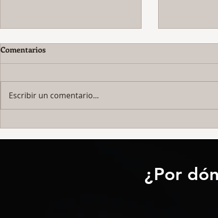
Comentarios
Escribir un comentario...
Kinesiología
Autopercepción nerviosa.
Una forma de percepción
olvidada y que nos introduce
a la percepción energética.
¿Por dón