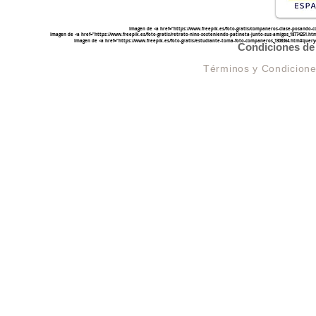
Imagen de <a href="
https://www.freepik.es/foto-gratis/companeros-clase-posando-
Imagen de <a href="
https://www.freepik.es/foto-gratis/retrato-nino-sosteniendo-patineta-junto-sus-amigos_1877425
Imagen de <a href="
https://www.freepik.es/foto-gratis/estudiante-toma-foto-companeros_1308364.htm#quer
Condiciones de 
Términos y Condicion