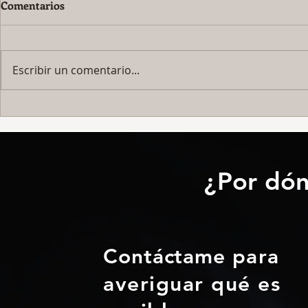
Comentarios
Escribir un comentario...
Nueva consulta física en
Comenzamos
Fuensocial, Fuengirola
Musicoterap
(Málaga)
CEIP "El Gra
¿Por dón
Contáctame
para
averiguar qué es