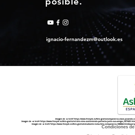
posible.
ignacio-fernandezm@outlook.es
Imagen de <a href="
https://www.freepik.es/foto-gratis/companeros-clase-posando-
Imagen de <a href="
https://www.freepik.es/foto-gratis/retrato-nino-sosteniendo-patineta-junto-sus-amigos_1877425
Imagen de <a href="
https://www.freepik.es/foto-gratis/estudiante-toma-foto-companeros_1308364.htm#quer
Condiciones de 